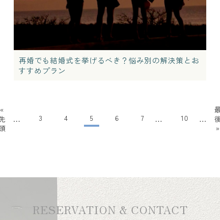
再婚でも結婚式を挙げるべき？悩み別の解決策とお
すすめプラン
«
3
4
5
6
7
10
先
...
...
...
頭
»
RESERVATION & CONTACT