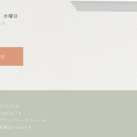
 水曜日
。)
わせ
ACCESS
CONTACT
プライバシーポリシー
祝電はe-denpo