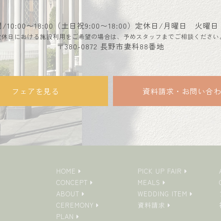
10:00〜18:00（土日祝9:00〜18:00）
定休日/月曜日 火曜日
定休日における施設利用をご希望の場合は、予めスタッフまでご相談ください
〒380-0872 長野市妻科88番地
フェアを見る
資料請求・お問い合
HOME
PICK UP FAIR
CONCEPT
MEALS
ABOUT
WEDDING ITEM
CEREMONY
資料請求
PLAN